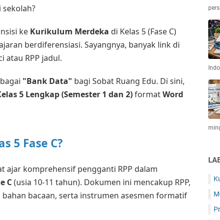
i sekolah?
per
nsisi ke
Kurikulum Merdeka
di Kelas 5 (Fase C)
jaran berdiferensiasi. Sayangnya, banyak link di
i atau RPP jadul.
Indo
ebagai
"Bank Data"
bagi Sobat Ruang Edu. Di sini,
elas 5 Lengkap (Semester 1 dan 2)
format
Word
ming
as 5 Fase C?
LA
t ajar komprehensif pengganti RPP dalam
K
e C
(usia 10-11 tahun). Dokumen ini mencakup RPP,
, bahan bacaan, serta instrumen asesmen formatif
Mo
P