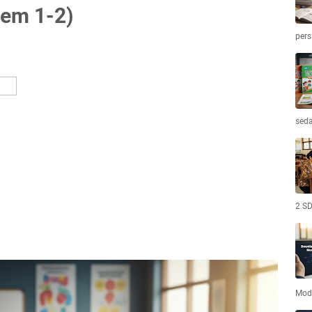
em 1-2)
per
sed
2 SD
Modu