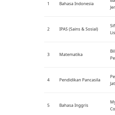
Ba
1
Bahasa Indonesia
Je
Si
2
IPAS (Sains & Sosial)
Li
Bi
3
Matematika
Pe
Pe
4
Pendidikan Pancasila
Ja
My
5
Bahasa Inggris
Co