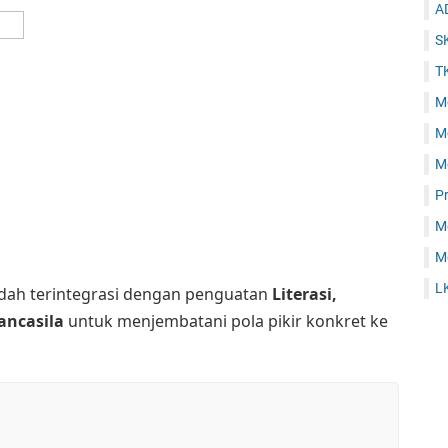
A
S
T
Mo
Mo
Mo
P
Mo
Mo
L
udah terintegrasi dengan penguatan
Literasi,
Pancasila
untuk menjembatani pola pikir konkret ke