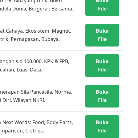
b 1-8: Aku yang Unik, Buku
Buka
ndela Dunia, Bergerak Bersama.
File
fat Cahaya, Ekosistem, Magnet,
Buka
strik, Pernapasan, Budaya.
File
langan s.d 100.000, KPK & FPB,
Buka
cahan, Luas, Data.
File
nerapan Sila Pancasila, Norma,
Buka
ti Diri, Wilayah NKRI.
File
 Next Words: Food, Body Parts,
Buka
mparison, Clothes.
File