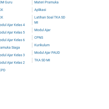
DM Guru
Materi Pramuka
KK
Aplikasi
KK
Latihan Soal TKA SD
MI
dul Ajar Kelas 4
Modul Ajar
dul Ajar Kelas 5
CPNS
dul Ajar Kelas 6
Kurikulum
ramuka Siaga
Modul Ajar PAUD
dul Ajar Kelas 3
TKA SD MI
dul Ajar Kelas 2
KPD