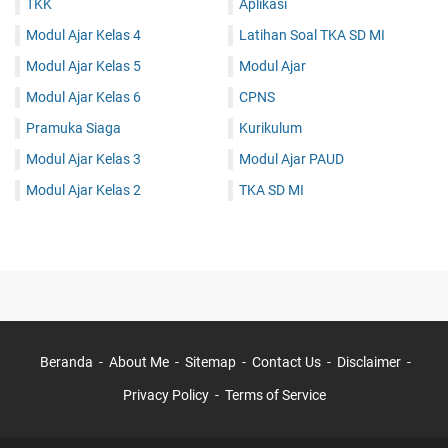
TKK
Aplikasi
Modul Ajar Kelas 4
Latihan Soal TKA SD MI
Modul Ajar Kelas 5
Modul Ajar
Modul Ajar Kelas 6
CPNS
Pramuka Siaga
Kurikulum
Modul Ajar Kelas 3
Modul Ajar PAUD
Modul Ajar Kelas 2
TKA SD MI
Beranda
About Me
Sitemap
Contact Us
Disclaimer
Privacy Policy
Terms of Service