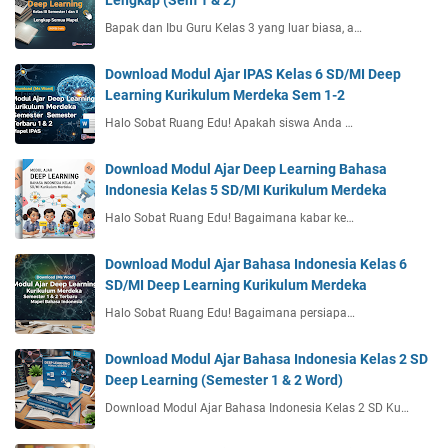
a
+
Bapak dan Ibu Guru Kelas 3 yang luar biasa, a…
j
D
a
o
Download Modul Ajar IPAS Kelas 6 SD/MI Deep
r
c
Learning Kurikulum Merdeka Sem 1-2
a
x
n
Halo Sobat Ruang Edu! Apakah siswa Anda …
A
k
Download Modul Ajar Deep Learning Bahasa
t
Indonesia Kelas 5 SD/MI Kurikulum Merdeka
i
Halo Sobat Ruang Edu! Bagaimana kabar ke…
f
+
Download Modul Ajar Bahasa Indonesia Kelas 6
B
SD/MI Deep Learning Kurikulum Merdeka
o
n
Halo Sobat Ruang Edu! Bagaimana persiapa…
u
s
Download Modul Ajar Bahasa Indonesia Kelas 2 SD
F
Deep Learning (Semester 1 & 2 Word)
i
Download Modul Ajar Bahasa Indonesia Kelas 2 SD Ku…
l
e