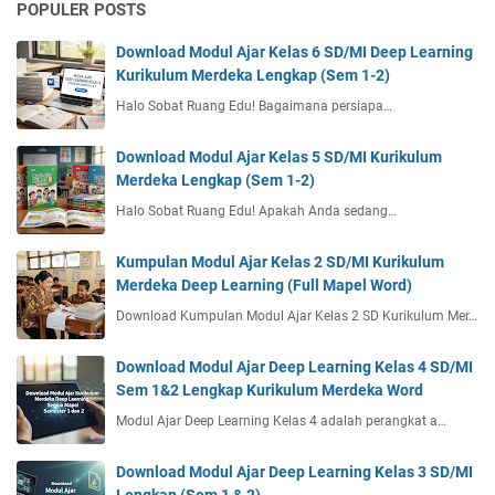
S
n
POPULER POSTS
e
c
m
Download Modul Ajar Kelas 6 SD/MI Deep Learning
a
e
Kurikulum Merdeka Lengkap (Sem 1-2)
s
s
i
Halo Sobat Ruang Edu! Bagaimana persiapa…
t
l
e
a
Download Modul Ajar Kelas 5 SD/MI Kurikulum
r
K
Merdeka Lengkap (Sem 1-2)
2
e
:
Halo Sobat Ruang Edu! Apakah Anda sedang…
l
M
a
a
s
Kumpulan Modul Ajar Kelas 2 SD/MI Kurikulum
t
1
Merdeka Deep Learning (Full Mapel Word)
e
S
Download Kumpulan Modul Ajar Kelas 2 SD Kurikulum Mer…
r
e
i
m
Download Modul Ajar Deep Learning Kelas 4 SD/MI
P
e
Sem 1&2 Lengkap Kurikulum Merdeka Word
e
s
m
Modul Ajar Deep Learning Kelas 4 adalah perangkat a…
t
b
e
e
r
Download Modul Ajar Deep Learning Kelas 3 SD/MI
l
2
Lengkap (Sem 1 & 2)