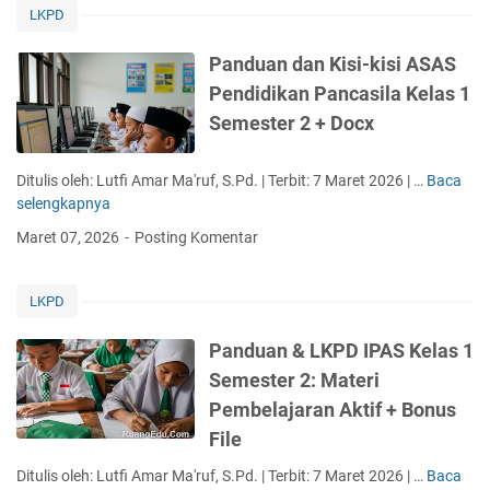
LKPD
Membangun
Fondasi
Panduan dan Kisi-kisi ASAS
Pengetahuan
dengan
Pendidikan Pancasila Kelas 1
Asesmen
Semester 2 + Docx
yang
Bermakna
Ditulis oleh: Lutfi Amar Ma'ruf, S.Pd. | Terbit: 7 Maret 2026 | …
Baca
+
P
selengkapnya
Bonus
a
File
n
Maret 07, 2026
Posting Komentar
d
u
a
LKPD
n
d
Panduan & LKPD IPAS Kelas 1
a
Semester 2: Materi
n
Pembelajaran Aktif + Bonus
K
i
File
s
Ditulis oleh: Lutfi Amar Ma'ruf, S.Pd. | Terbit: 7 Maret 2026 | …
Baca
P
i